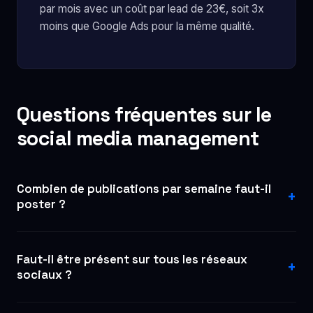
par mois avec un coût par lead de 23€, soit 3x
moins que Google Ads pour la même qualité.
Questions fréquentes sur le
social media management
Combien de publications par semaine faut-il
+
poster ?
La fréquence optimale dépend de la plateforme et
de vos ressources. Nos recommandations :
Faut-il être présent sur tous les réseaux
+
Instagram 4-5 posts/semaine + stories quotidiennes,
sociaux ?
LinkedIn 3-5 posts/semaine, TikTok 3-7
Non, c'est même contre-productif. Il vaut mieux
vidéos/semaine, Facebook 3-4 posts/semaine,